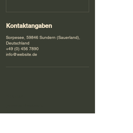
Kontaktangaben
Sorpesee, 59846 Sundern (Sauerland),
Deutschland
+49 (0) 456 7890
info@website.de
Kontakt
Johannes.Hansknecht
Amecker Damm 3
59846 Sundern-Amecke
Tel.:
+49 (0) 2393 1494