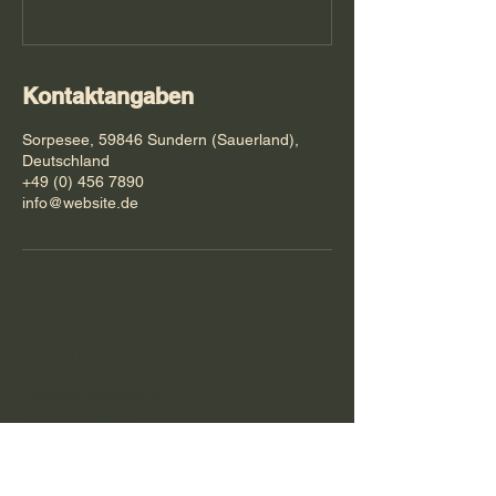
Kontaktangaben
Sorpesee, 59846 Sundern (Sauerland),
Deutschland
+49 (0) 456 7890
info@website.de
Kontakt
Johannes.Hansknecht
Amecker Damm 3
59846 Sundern-Amecke
Tel.:
+49 (0) 2393 1494